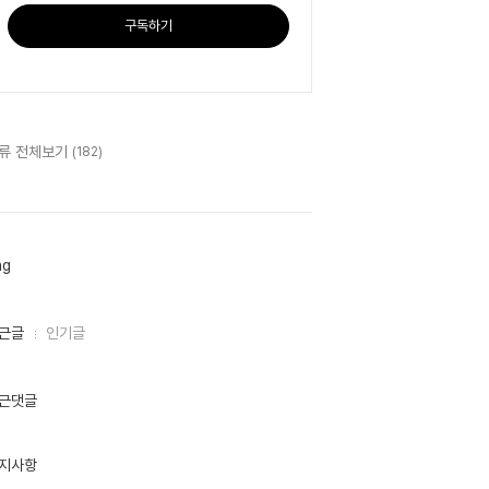
구독하기
류 전체보기
(182)
ag
근글
인기글
근댓글
지사항