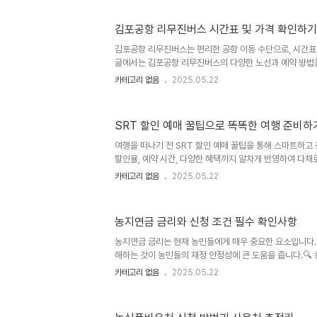
살과 흩날리는 벚꽃잎은 마치 동화 속에서나 볼 법한 장면
곳에서 벚꽃의 향연을 온몸으로 느끼며 추억을 쌓아갑니다. 
김포공항 리무진버스 시간표 및 가격 확인하기
꽃 나무 아래에서 사진을 찍으며 친구들과 웃고 떠들던 순
도 이런 감동적인 경험을 공유하고 싶지 않으신가요?골정
김포공항 리무진버스는 편리한 공항 이동 수단으로, 시간표
호수와 함께 평화로..
글에서는 김포공항 리무진버스의 다양한 노선과 예약 방법을
진버스 시간표김포공항 리무진버스의 시간표는 노선에 따라
카테고리 없음
2025.05.22
는 오전 5시경에 출발하며, 마지막 차는 밤 11시경에 있습
로 30분에서 1시간 사이로, 여행객들이 수시로 이용할 수 
히, 김포공항 리무진버스 6101은 서울 시내 주요 거점을
SRT 할인 예매 꿀팁으로 똑똑한 여행 준비하
다. 저도 한 번 이 버스를 타고 여행을 다녀왔는데, 생각
다. 이렇게 정기적으로 운행되는 리무진버스를 선택하면 여
여행을 떠나기 전 SRT 할인 예매 꿀팁을 통해 스마트하고
김포공항 ..
할인율, 예약 시간, 다양한 혜택까지 알차게 반영하여 다채로
SRT 할인 예매 기본 정보SRT는 고속철도 서비스로, 서
카테고리 없음
2025.05.22
니다. SRT 할인 예매 꿀팁을 통해 좀 더 저렴하게 예약하
의 가격은 다양한 요인에 따라 달라지지만, 기본적으로 정
여행 일정에 여유가 있다면 주중이나 비수기를 노리는 것도 
농지연금 금리와 신청 조건 필수 확인사항
엇보다 먼저, 할인 방법을 충분히 이해하고 활용하는 것이 
려한다면, 미리 예약을 통해 더욱 저렴하게 SRT를 이용할 수
농지연금 금리는 현재 농민들에게 매우 중요한 요소입니다. 
해하는 것이 농민들의 재정 안정성에 큰 도움을 줍니다.🔍
금 금리는 농민이 자신의 농지를 담보로 하여 노후 소득을 
카테고리 없음
2025.05.22
은 특히 농민들이 더욱 안정적인 미래를 준비하는 데 기여합
동이 있기 때문에, 정확한 정보를 유지하는 것이 중요합니다
해 정부가 이 제도를 지원하며, 이를 통해 많은 사람들이 혜