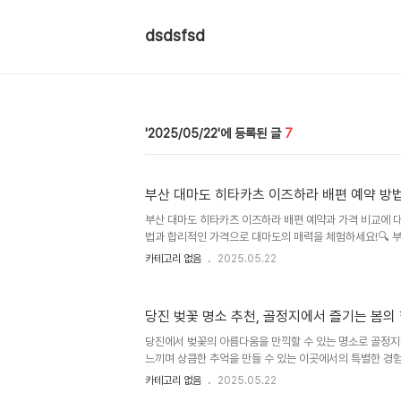
dsdsfsd
2025/05/22
7
부산 대마도 히타카츠 이즈하라 배편 예약 방법
부산 대마도 히타카츠 이즈하라 배편 예약과 가격 비교에 대
법과 합리적인 가격으로 대마도의 매력을 체험하세요!🔍 
배편 개요부산에서 대마도로의 여행은 많은 사람들에게 꿈같
카테고리 없음
2025.05.22
마도 히타카츠 이즈하라 배편은 두 지역을 연결하는 중요한 
름다운 바다를 가로지르며, 기분 좋은 바람과 함께 여러분
데려다줄 것입니다. 특히, 대부분의 승객들이 이 배를 선택
당진 벚꽃 명소 추천, 골정지에서 즐기는 봄의
성 덕분입니다. 대마도의 환상적인 경치와 문화를 경험하고
의 선택이 될 것입니다.배를 타고 가는 동안 외부의 해양 
당진에서 벚꽃의 아름다움을 만끽할 수 있는 명소로 골정지
도 느껴보셨겠지..
느끼며 상큼한 추억을 만들 수 있는 이곳에서의 특별한 경험
든 골정지당진 벚꽃 명소 추천 중에서도 골정지는 특히 매
카테고리 없음
2025.05.22
이 만개하는 시기, 하늘과 맞닿는 듯한 아름다운 풍경을 선