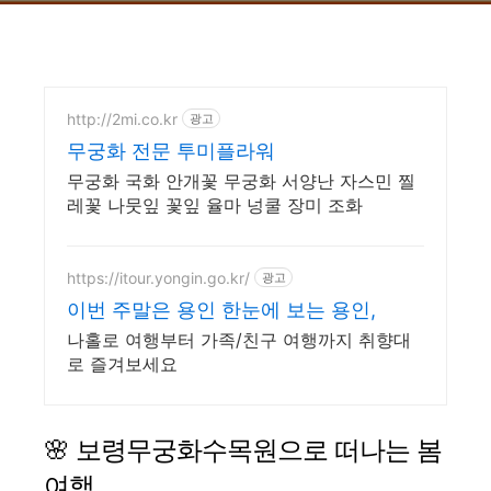
http://2mi.co.kr
광고
무궁화 전문 투미플라워
무궁화 국화 안개꽃 무궁화 서양난 자스민 찔
레꽃 나뭇잎 꽃잎 율마 넝쿨 장미 조화
https://itour.yongin.go.kr/
광고
이번 주말은 용인 한눈에 보는 용인,
나홀로 여행부터 가족/친구 여행까지 취향대
로 즐겨보세요
🌸 보령무궁화수목원으로 떠나는 봄
여행